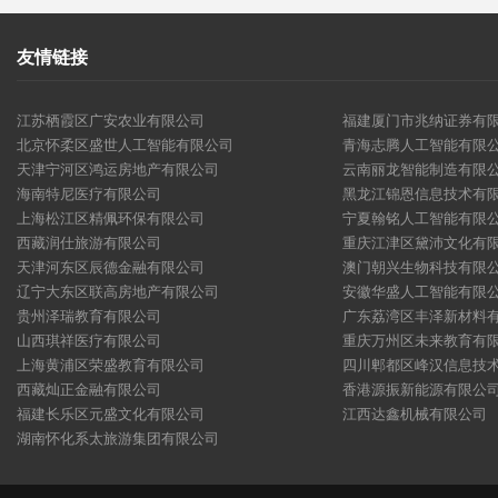
友情链接
江苏栖霞区广安农业有限公司
福建厦门市兆纳证券有
北京怀柔区盛世人工智能有限公司
青海志腾人工智能有限
天津宁河区鸿运房地产有限公司
云南丽龙智能制造有限
海南特尼医疗有限公司
黑龙江锦恩信息技术有
上海松江区精佩环保有限公司
宁夏翰铭人工智能有限
西藏润仕旅游有限公司
重庆江津区黛沛文化有
天津河东区辰德金融有限公司
澳门朝兴生物科技有限
辽宁大东区联高房地产有限公司
安徽华盛人工智能有限
贵州泽瑞教育有限公司
广东荔湾区丰泽新材料
山西琪祥医疗有限公司
重庆万州区未来教育有
上海黄浦区荣盛教育有限公司
四川郫都区峰汉信息技
西藏灿正金融有限公司
香港源振新能源有限公
福建长乐区元盛文化有限公司
江西达鑫机械有限公司
湖南怀化系太旅游集团有限公司